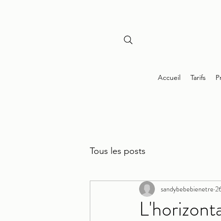
Accueil
Tarifs
P
Tous les posts
sandybebebienetre
26
L'horizont