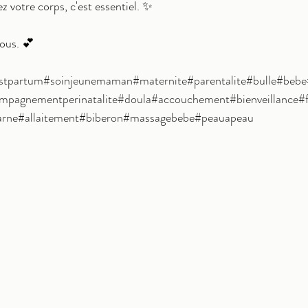
votre corps, c'est essentiel. ✨
ous. 💕
stpartum
#soinjeunemaman
#maternite
#parentalite
#bulle
#bebe
mpagnementperinatalite
#doula
#accouchement
#bienveillance
#
arne
#allaitement
#biberon
#massagebebe
#peauapeau