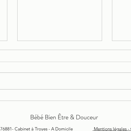
Le Liquide Amniotique
Créer
la gr
Bébé Bien Être & Douceur
576881- Cabinet à Troyes - A Domicile
Mentions légales -