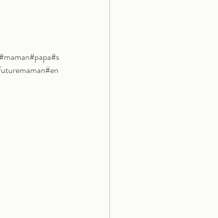
#maman
#papa
#s
futuremaman
#en