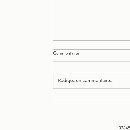
Commentaires
Rédigez un commentaire...
Le cordon ombilical
0784