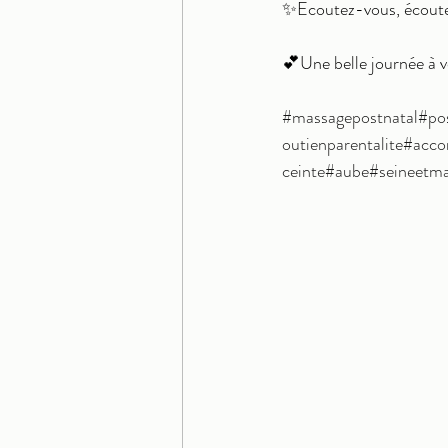
✨Ecoutez-vous, écoutez 
💕Une belle journée à v
#massagepostnatal
#po
outienparentalite
#acco
ceinte
#aube
#seineetm