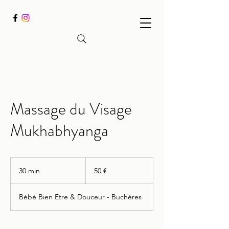
Massage du Visage
Mukhabhyanga
50
euros
30 min
3
50 €
0
m
Bébé Bien Etre & Douceur - Buchères
i
n