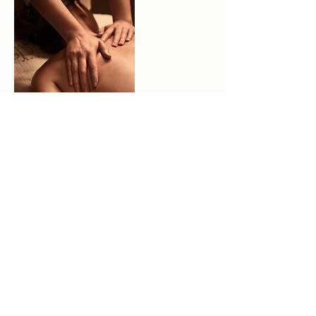
Politique d'annulation
Pour annuler ou reporter votre séance,
merci de me prévenir au moins 24h à
l'avance .
Coordonnées
+33784576881
sandybebebienetremassage@gmail.com