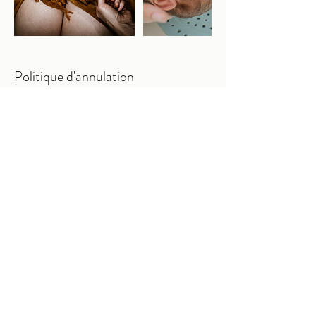
Politique d'annulation
Pour annuler ou reporter votre séance,
merci de me prévenir au moins 24h à
l'avance .
Coordonnées
+33784576881
sandybebebienetremassage@g
mail.com
+33784576881
sandybebebienetremassage@g
mail.com