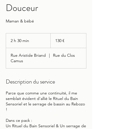
Douceur
Maman & bébé
130
euros
2 h 30 min
2
130 €
h
3
Rue Aristide Briand
|
Rue du Clos
0
Camus
m
i
n
Description du service
Parce que comme une continuité, il me
semblait évident d'allié le Rituel du Bain
Sensoriel et le serrage de bassin au Rebozo
!
Dans ce pack :
Un Rituel du Bain Sensoriel & Un serrage de