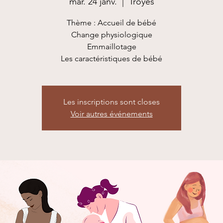
mar. 24 janv.
  |  
Troyes
Thème : Accueil de bébé
Change physiologique
Emmaillotage
Les inscriptions sont closes
Voir autres événements